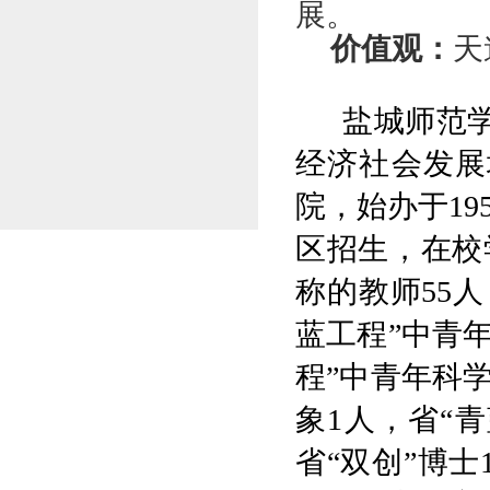
展。
价值观：
天
盐城师范
经济社会发展
院，始办于
19
区招生，在校
称的教师
55
人
蓝工程
”
中青
程
”
中青年科
象
1
人，省
“
青
省
“
双创
”
博士